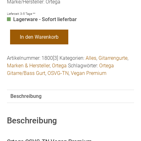
Marke/Hersteller: Ortega
Lieferzeit:
3-5 Tage **
Lagerware - Sofort lieferbar
Ortega
In den Warenkorb
OSVG-
TN
Gitarre/Bass
Artikelnummer:
1800[3]
Kategorien:
Alles
,
Gitarrengurte
,
Gurt
Marken & Hersteller
,
Ortega
Schlagwörter:
Ortega
Farbe
Gitarre/Bass Gurt
,
OSVG-TN
,
Vegan Premium
braun
Vegan
Premium
Beschreibung
Menge
Beschreibung