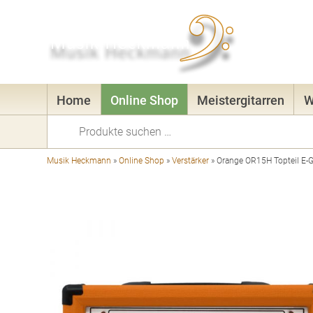
Home
Online Shop
Meistergitarren
W
Suchen
nach:
Musik Heckmann
»
Online Shop
»
Verstärker
»
Orange OR15H Topteil E-G