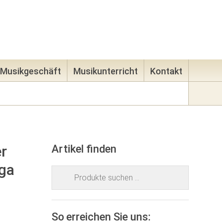
83
E-Mail
Mein Konto
0 Artikel -
0,00
€
Musikgeschäft
Musikunterricht
Kontakt
r
Artikel finden
nga
Suchen
nach:
So erreichen Sie uns: