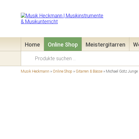
Home
Online Shop
Meistergitarren
We
Suchen
nach:
Musik Heckmann
»
Online Shop
»
Gitarren & Bässe
»
Michael Götz Junge 