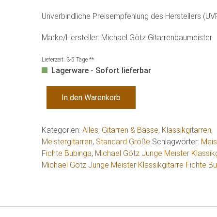
Unverbindliche Preisempfehlung des Herstellers (UV
Marke/Hersteller: Michael Götz Gitarrenbaumeister
Lieferzeit:
3-5 Tage **
Lagerware - Sofort lieferbar
Michael
In den Warenkorb
Götz
Junge
Meister
Kategorien:
Alles
,
Gitarren & Bässe
,
Klassikgitarren
,
Klassikgitarre
Meistergitarren
,
Standard Größe
Schlagwörter:
Meis
Fichte
Fichte Bubinga
,
Michael Götz Junge Meister Klassikg
Bubinga
Michael Götz Junge Meister Klassikgitarre Fichte B
Menge