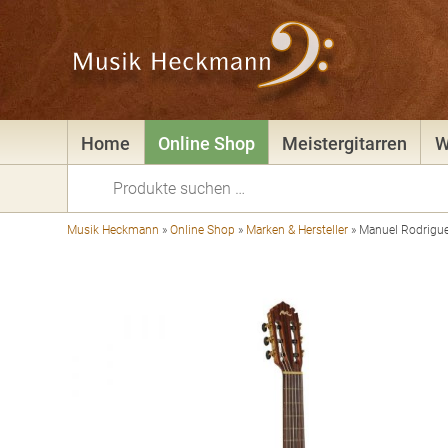
Home
Online Shop
Meistergitarren
W
Suchen
nach:
Musik Heckmann
»
Online Shop
»
Marken & Hersteller
»
Manuel Rodrigue