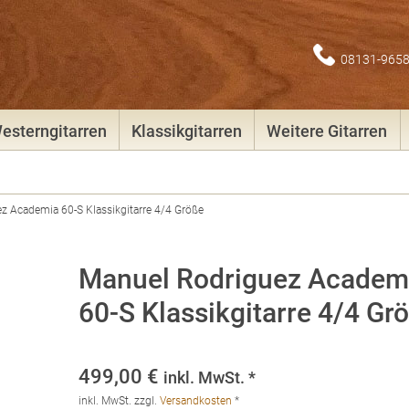
08131-965
esterngitarren
Klassikgitarren
Weitere Gitarren
z Academia 60-S Klassikgitarre 4/4 Größe
Manuel Rodriguez Academ
60-S Klassikgitarre 4/4 Gr
499,00
€
inkl. MwSt. *
inkl. MwSt.
zzgl.
Versandkosten
*