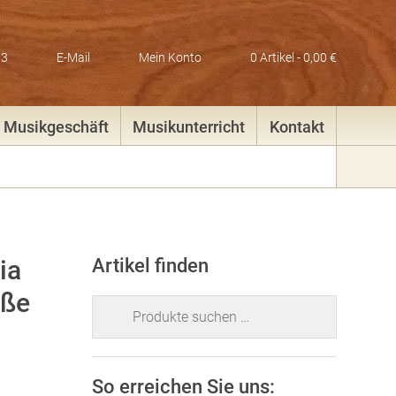
83
E-Mail
Mein Konto
0 Artikel -
0,00
€
Musikgeschäft
Musikunterricht
Kontakt
ia
Artikel finden
öße
Suchen
nach:
So erreichen Sie uns: