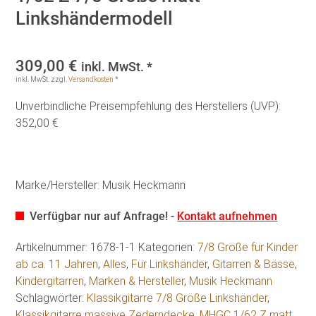
Linkshändermodell
309,00
€
inkl. MwSt. *
inkl. MwSt.
zzgl.
Versandkosten
*
Unverbindliche Preisempfehlung des Herstellers (UVP):
352,00 €
Marke/Hersteller: Musik Heckmann
Verfügbar nur auf Anfrage! -
Kontakt aufnehmen
Artikelnummer:
1678-1-1
Kategorien:
7/8 Größe für Kinder
ab ca. 11 Jahren
,
Alles
,
Für Linkshänder
,
Gitarren & Bässe
,
Kindergitarren
,
Marken & Hersteller
,
Musik Heckmann
Schlagwörter:
Klassikgitarre 7/8 Größe Linkshänder
,
Klassikgitarre massive Zederndecke
,
MHGC 1/62 Z matt
,