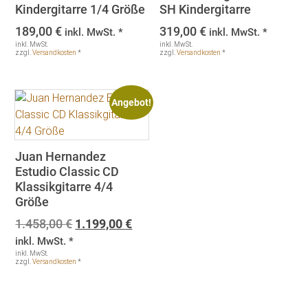
Kindergitarre 1/4 Größe
SH Kindergitarre
189,00
€
319,00
€
inkl. MwSt. *
inkl. MwSt. *
inkl. MwSt.
inkl. MwSt.
zzgl.
Versandkosten
*
zzgl.
Versandkosten
*
Angebot!
Juan Hernandez
Estudio Classic CD
Klassikgitarre 4/4
Größe
Ursprünglicher
Aktueller
1.458,00
€
1.199,00
€
Preis
Preis
inkl. MwSt. *
war:
ist:
inkl. MwSt.
zzgl.
Versandkosten
*
1.458,00 €
1.199,00 €.