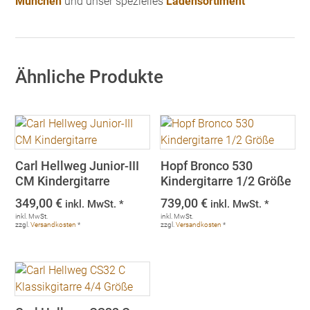
München
und unser spezielles
Ladensortiment
Ähnliche Produkte
Carl Hellweg Junior-III
Hopf Bronco 530
CM Kindergitarre
Kindergitarre 1/2 Größe
349,00
€
739,00
€
inkl. MwSt. *
inkl. MwSt. *
inkl. MwSt.
inkl. MwSt.
zzgl.
Versandkosten
*
zzgl.
Versandkosten
*