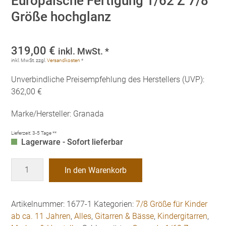
Europäische Fertigung 1/62 Z 7/8
Größe hochglanz
319,00
€
inkl. MwSt. *
inkl. MwSt.
zzgl.
Versandkosten
*
Unverbindliche Preisempfehlung des Herstellers (UVP):
362,00 €
Marke/Hersteller: Granada
Lieferzeit:
3-5 Tage **
Lagerware - Sofort lieferbar
Kindergitarre
In den Warenkorb
Granada
Europäische
Fertigung
Artikelnummer:
1677-1
Kategorien:
7/8 Größe für Kinder
1/62
ab ca. 11 Jahren
,
Alles
,
Gitarren & Bässe
,
Kindergitarren
,
Z