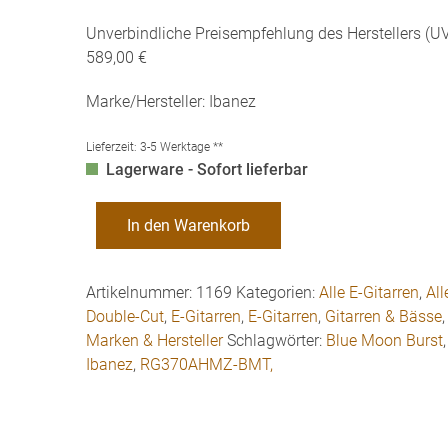
Unverbindliche Preisempfehlung des Herstellers (UV
589,00 €
Marke/Hersteller: Ibanez
Lieferzeit:
3-5 Werktage **
Lagerware - Sofort lieferbar
Ibanez
In den Warenkorb
RG370AHMZ-
BMT
E-
Artikelnummer:
1169
Kategorien:
Alle E-Gitarren
,
All
Gitarre
Double-Cut
,
E-Gitarren
,
E-Gitarren
,
Gitarren & Bässe
Menge
Marken & Hersteller
Schlagwörter:
Blue Moon Burst
Ibanez
,
RG370AHMZ-BMT,