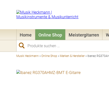
Home
Online Shop
Meistergitarren
W
Suchen
nach:
Musik Heckmann
»
Online Shop
»
Marken & Hersteller
»
Ibanez RG370AH