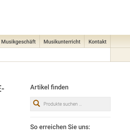
83
E-Mail
Mein Konto
0 Artikel -
0,00
€
Musikgeschäft
Musikunterricht
Kontakt
-
Artikel finden
Suchen
nach:
So erreichen Sie uns: