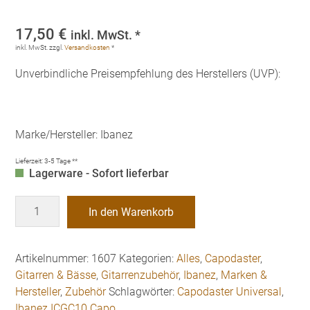
17,50
€
inkl. MwSt. *
inkl. MwSt.
zzgl.
Versandkosten
*
Unverbindliche Preisempfehlung des Herstellers (UVP):
Marke/Hersteller: Ibanez
Lieferzeit:
3-5 Tage **
Lagerware - Sofort lieferbar
Ibanez
In den Warenkorb
ICGC10
Capodaster
Universal
Artikelnummer:
1607
Kategorien:
Alles
,
Capodaster
,
Menge
Gitarren & Bässe
,
Gitarrenzubehör
,
Ibanez
,
Marken &
Hersteller
,
Zubehör
Schlagwörter:
Capodaster Universal
,
Ibanez ICGC10 Capo