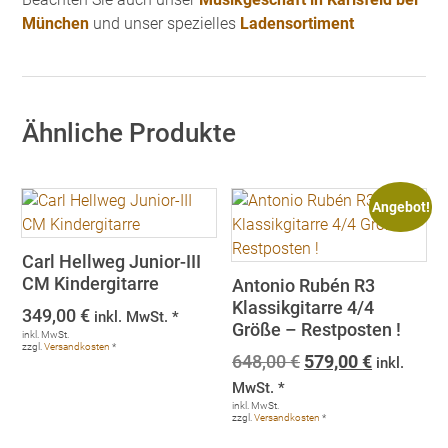
München
und unser spezielles
Ladensortiment
Ähnliche Produkte
Angebot!
Carl Hellweg Junior-III
CM Kindergitarre
Antonio Rubén R3
Klassikgitarre 4/4
349,00
€
inkl. MwSt. *
Größe – Restposten !
inkl. MwSt.
zzgl.
Versandkosten
*
Ursprünglicher
Aktueller
648,00
€
579,00
€
inkl.
Preis
Preis
MwSt. *
war:
ist:
inkl. MwSt.
zzgl.
Versandkosten
*
648,00 €
579,00 €.