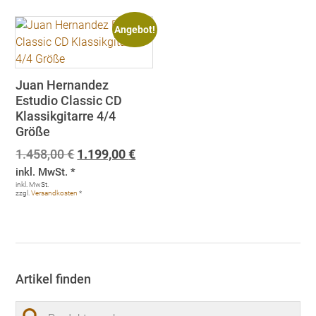
Angebot!
Juan Hernandez
Estudio Classic CD
Klassikgitarre 4/4
Größe
Ursprünglicher
Aktueller
1.458,00
€
1.199,00
€
Preis
Preis
inkl. MwSt. *
war:
ist:
inkl. MwSt.
zzgl.
Versandkosten
*
1.458,00 €
1.199,00 €.
Artikel finden
Suchen