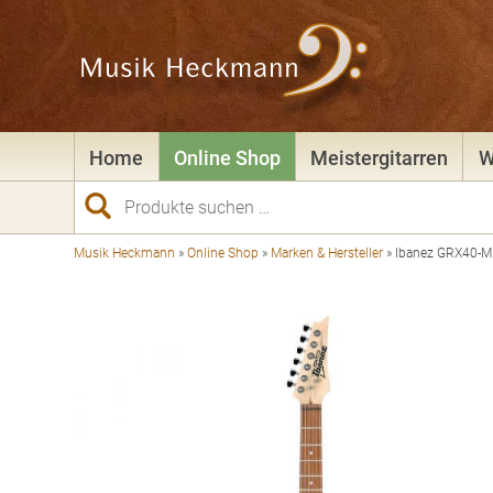
Home
Online Shop
Meistergitarren
W
Suchen
nach:
Musik Heckmann
»
Online Shop
»
Marken & Hersteller
»
Ibanez GRX40-ML