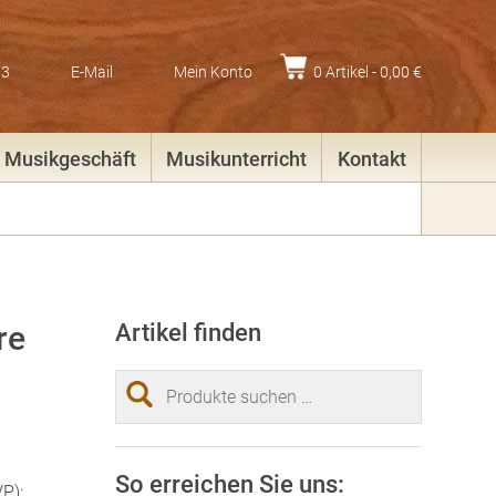
83
E-Mail
Mein Konto
0 Artikel -
0,00
€
Musikgeschäft
Musikunterricht
Kontakt
re
Artikel finden
Suchen
nach:
So erreichen Sie uns:
P):