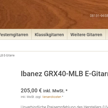
08131-965
esterngitarren
Klassikgitarren
Weitere Gitarren
B E-Gitarre
Ibanez GRX40-MLB E-Gitar
205,00
€
inkl. MwSt. *
inkl. MwSt.
zzgl.
Versandkosten
*
Unverbindliche Preisempfehlung des Herstellers (UV