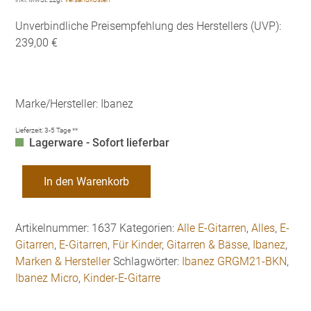
Unverbindliche Preisempfehlung des Herstellers (UVP):
239,00 €
Marke/Hersteller: Ibanez
Lieferzeit:
3-5 Tage **
Lagerware - Sofort lieferbar
Ibanez
In den Warenkorb
GRGM21-
BKN
Micro
Artikelnummer:
1637
Kategorien:
Alle E-Gitarren
,
Alles
,
E-
Kinder
Gitarren
,
E-Gitarren
,
Für Kinder
,
Gitarren & Bässe
,
Ibanez
,
E-
Marken & Hersteller
Schlagwörter:
Ibanez GRGM21-BKN
,
Gitarre
Ibanez Micro
,
Kinder-E-Gitarre
Menge