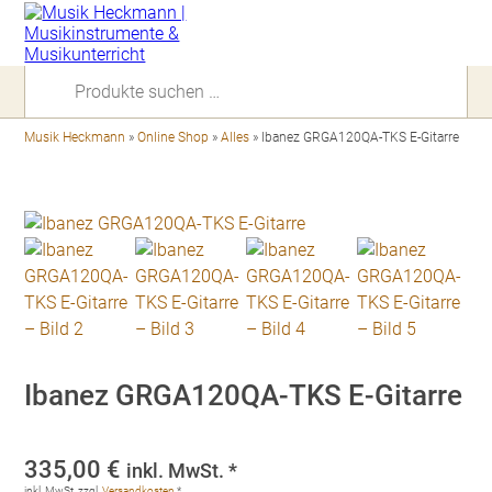
Suchen
nach:
Musik Heckmann
»
Online Shop
»
Alles
»
Ibanez GRGA120QA-TKS E-Gitarre
Ibanez GRGA120QA-TKS E-Gitarre
335,00
€
inkl. MwSt. *
inkl. MwSt.
zzgl.
Versandkosten
*