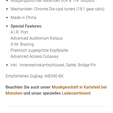
Ausgangsbuchse: Balanced XLR & 1/4″ outputs
Mechaniken: Chrome Die-cast tuners (18:1 gear ratio)
Made in China
Special Features:
A.I.R. Port
Advanced Auditorium Korpus
X-M- Bracing
Praktisch zugespitzte Kopfplatte
Advanced Access Cutaway
Inkl.: Innensechskantschlüssel, Sattel, Bridge Pin
Empfohlenes Gigbag: IAB540-BK
Beachten Sie auch unser
Musikgeschäft in Karlsfeld bei
München
und unser spezielles
Ladensortiment