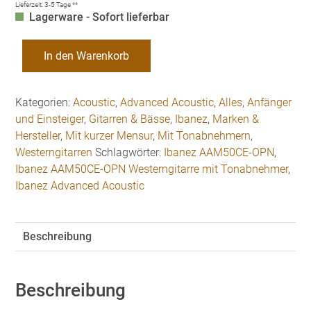
Lieferzeit:
3-5 Tage **
Lagerware - Sofort lieferbar
Ibanez
In den Warenkorb
AAM50CE-
OPN
Westerngitarre
Kategorien:
Acoustic
,
Advanced Acoustic
,
Alles
,
Anfänger
mit
und Einsteiger
,
Gitarren & Bässe
,
Ibanez
,
Marken &
Tonabnehmer
Hersteller
,
Mit kurzer Mensur
,
Mit Tonabnehmern
,
Menge
Westerngitarren
Schlagwörter:
Ibanez AAM50CE-OPN
,
Ibanez AAM50CE-OPN Westerngitarre mit Tonabnehmer
,
Ibanez Advanced Acoustic
Beschreibung
Beschreibung