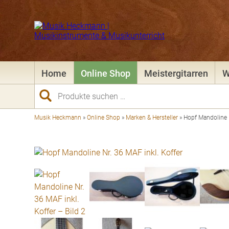
Home
Online Shop
Meistergitarren
W
Suchen
nach:
Musik Heckmann
»
Online Shop
»
Marken & Hersteller
»
Hopf Mandoline N