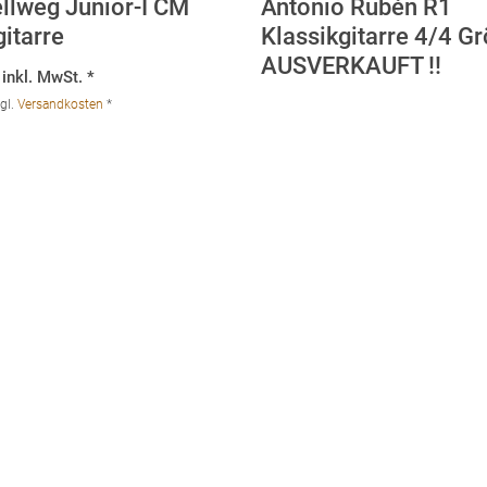
ellweg Junior-I CM
Antonio Rubén R1
itarre
Klassikgitarre 4/4 G
AUSVERKAUFT !!
inkl. MwSt. *
gl.
Versandkosten
*