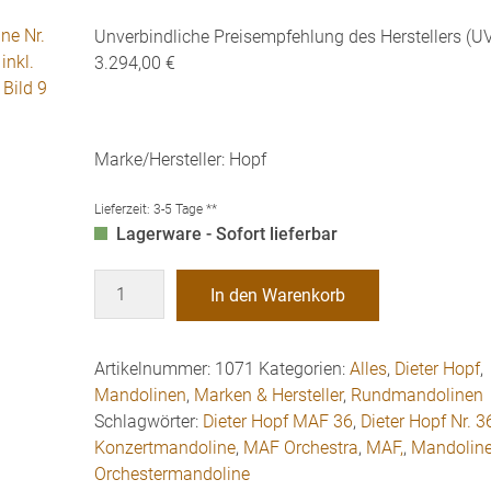
Unverbindliche Preisempfehlung des Herstellers (UV
3.294,00 €
Marke/Hersteller: Hopf
Lieferzeit:
3-5 Tage **
Lagerware - Sofort lieferbar
Hopf
In den Warenkorb
Mandoline
Nr.
36
Artikelnummer:
1071
Kategorien:
Alles
,
Dieter Hopf
,
MAF
Mandolinen
,
Marken & Hersteller
,
Rundmandolinen
inkl.
Schlagwörter:
Dieter Hopf MAF 36
,
Dieter Hopf Nr. 3
Koffer
Konzertmandoline
,
MAF Orchestra
,
MAF,
,
Mandolin
Menge
Orchestermandoline