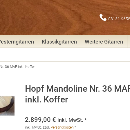
08131-965
esterngitarren
Klassikgitarren
Weitere Gitarren
r. 36 MAF inkl. Koffer
Hopf Mandoline Nr. 36 MA
inkl. Koffer
2.899,00
€
inkl. MwSt. *
inkl. MwSt.
zzgl.
Versandkosten
*