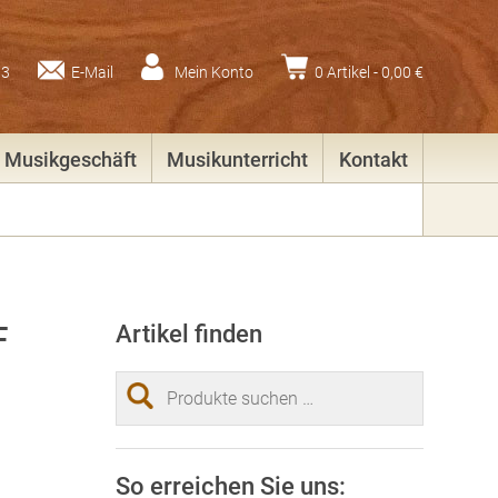
83
E-Mail
Mein Konto
0 Artikel -
0,00
€
Musikgeschäft
Musikunterricht
Kontakt
F
Artikel finden
Suchen
nach:
So erreichen Sie uns: