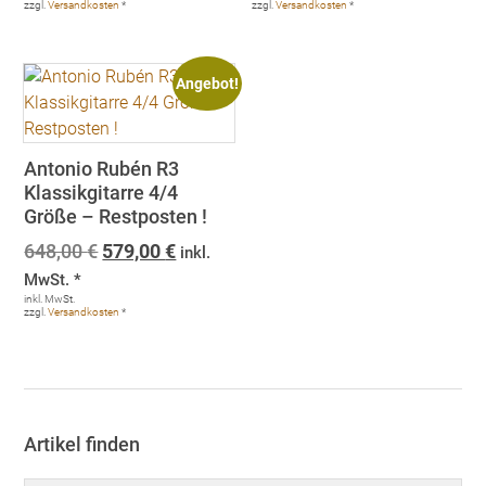
zzgl.
Versandkosten
*
zzgl.
Versandkosten
*
Angebot!
Antonio Rubén R3
Klassikgitarre 4/4
Größe – Restposten !
Ursprünglicher
Aktueller
648,00
€
579,00
€
inkl.
Preis
Preis
MwSt. *
war:
ist:
inkl. MwSt.
zzgl.
Versandkosten
*
648,00 €
579,00 €.
Artikel finden