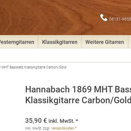
08131-965
esterngitarren
Klassikgitarren
Weitere Gitarren
MHT Basssatz Klassikgitarre Carbon/Gold
Hannabach 1869 MHT Bas
Klassikgitarre Carbon/Gol
35,90
€
inkl. MwSt. *
inkl. MwSt.
zzgl.
Versandkosten
*