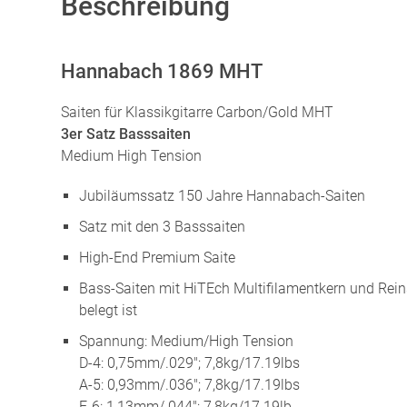
Beschreibung
Hannabach 1869 MHT
Saiten für Klassikgitarre Carbon/Gold MHT
3er Satz Basssaiten
Medium High Tension
Jubiläumssatz 150 Jahre Hannabach-Saiten
Satz mit den 3 Basssaiten
High-End Premium Saite
Bass-Saiten mit HiTEch Multifilamentkern und Reins
belegt ist
Spannung: Medium/High Tension
D-4: 0,75mm/.029″; 7,8kg/17.19lbs
A-5: 0,93mm/.036″; 7,8kg/17.19lbs
E-6: 1,13mm/.044″; 7,8kg/17.19lb