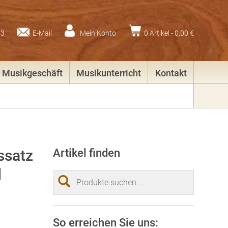
83
E-Mail
Mein Konto
0 Artikel -
0,00
€
Musikgeschäft
Musikunterricht
Kontakt
ssatz
Artikel finden
d
Suchen
nach:
So erreichen Sie uns: