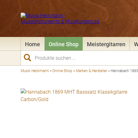
Home
Online Shop
Meistergitarren
W
Suchen
nach:
Musik Heckmann
»
Online Shop
»
Marken & Hersteller
»
Hannabach 1869 