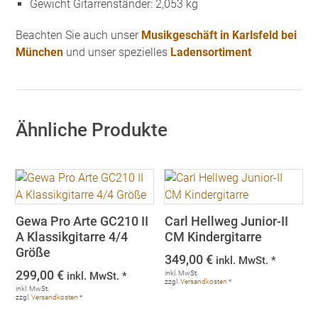
Gewicht Gitarrenständer: 2,053 kg
Beachten Sie auch unser
Musikgeschäft in Karlsfeld bei
München
und unser spezielles
Ladensortiment
Ähnliche Produkte
Gewa Pro Arte GC210 II
Carl Hellweg Junior-II
A Klassikgitarre 4/4
CM Kindergitarre
Größe
349,00
€
inkl. MwSt. *
299,00
€
inkl. MwSt.
inkl. MwSt. *
zzgl.
Versandkosten
*
inkl. MwSt.
zzgl.
Versandkosten
*