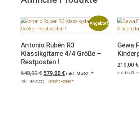
Angebot!
Antonio Rubén R3
Gewa P
Klassikgitarre 4/4 Größe –
Kinderg
Restposten !
219,00
€
Ursprünglicher
Aktueller
648,00
€
579,00
€
inkl. MwSt. *
inkl. MwSt.
zz
Preis
Preis
inkl. MwSt.
zzgl.
Versandkosten
*
war:
ist:
648,00 €
579,00 €.