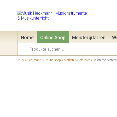
Home
Online Shop
Meistergitarren
We
Suchen
nach:
Musik Heckmann
»
Online Shop
»
Marken & Hersteller
»
Geronimo Mateos 