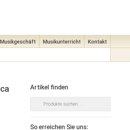
83
E-Mail
Mein Konto
0 Artikel -
0,00
€
Musikgeschäft
Musikunterricht
Kontakt
nca
Artikel finden
Suchen
nach:
So erreichen Sie uns: