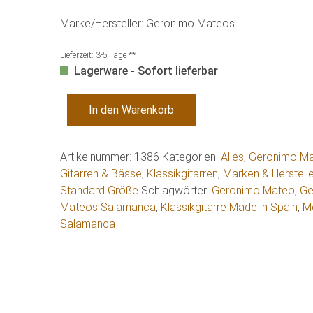
Marke/Hersteller: Geronimo Mateos
Lieferzeit:
3-5 Tage **
Lagerware - Sofort lieferbar
Geronimo
In den Warenkorb
Mateos
Salamanca
Klassikgitarre
Artikelnummer:
1386
Kategorien:
Alles
,
Geronimo M
Menge
Gitarren & Bässe
,
Klassikgitarren
,
Marken & Herstelle
Standard Größe
Schlagwörter:
Geronimo Mateo
,
Ge
Mateos Salamanca
,
Klassikgitarre Made in Spain
,
M
Salamanca