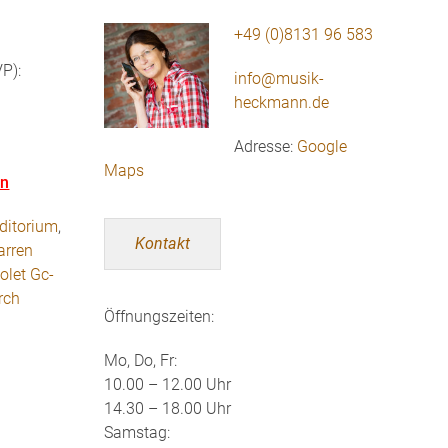
+49 (0)8131 96 583
P):
info@musik-
heckmann.de
Adresse:
Google
Maps
en
ditorium
,
Kontakt
arren
olet Gc-
rch
Öffnungszeiten:
Mo, Do, Fr:
10.00 – 12.00 Uhr
14.30 – 18.00 Uhr
Samstag: