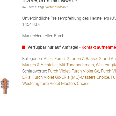
1.349,00
€
inkl. MwSt. *
inkl. MwSt.
zzgl.
Versandkosten
*
Unverbindliche Preisempfehlung des Herstellers (UV
1454,00 €
Marke/Hersteller: Furch
Verfügbar nur auf Anfrage! -
Kontakt aufnehm
Kategorien:
Alles
,
Furch
,
Gitarren & Bässe
,
Grand Au
Marken & Hersteller
,
Mit Tonabnehmern
,
Westerngit
Schlagwörter:
Furch Violet
,
Furch Violet Gc
,
Furch Vi
ER a
,
Furch Violet Gc-ER a (MC)-Masters Choice
,
Fu
Westerngitarre Violet Masters Choice