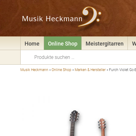
Home
Online Shop
Meistergitarren
W
Suchen
nach:
Musik Heckmann
»
Online Shop
»
Marken & Hersteller
»
Furch Violet Gc