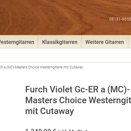
08131-965
esterngitarren
Klassikgitarren
Weitere Gitarren
-ER a (MC)-Masters Choice Westerngitarre mit Cutaway
Furch Violet Gc-ER a (MC)-
Masters Choice Westerngit
mit Cutaway