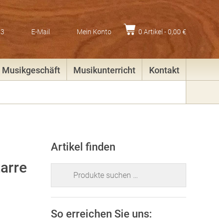
83
E-Mail
Mein Konto
0 Artikel -
0,00
€
Musikgeschäft
Musikunterricht
Kontakt
Artikel finden
arre
Suchen
nach:
So erreichen Sie uns: