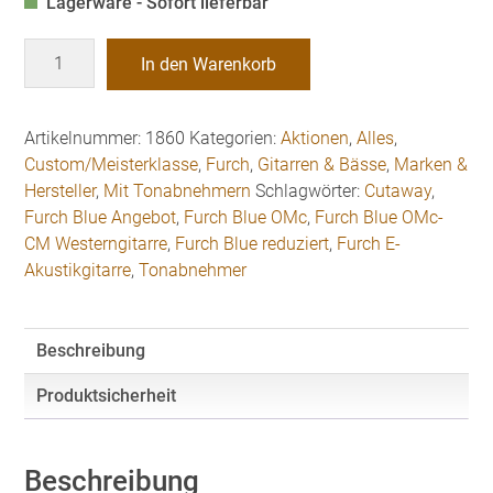
Lagerware - Sofort lieferbar
%
In den Warenkorb
Reduziert!
Furch
Blue
Artikelnummer:
1860
Kategorien:
Aktionen
,
Alles
,
OMc-
Custom/Meisterklasse
,
Furch
,
Gitarren & Bässe
,
Marken &
CM
Hersteller
,
Mit Tonabnehmern
Schlagwörter:
Cutaway
,
Westerngitarre
Furch Blue Angebot
,
Furch Blue OMc
,
Furch Blue OMc-
mit
CM Westerngitarre
,
Furch Blue reduziert
,
Furch E-
LR
Akustikgitarre
,
Tonabnehmer
Baggs
EAS-
VTC
Beschreibung
und
Cutaway
Produktsicherheit
inkl.
Gigbag
Menge
Beschreibung