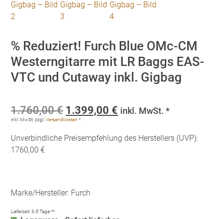
% Reduziert! Furch Blue OMc-CM
Westerngitarre mit LR Baggs EAS-
VTC und Cutaway inkl. Gigbag
Ursprünglicher
Aktueller
1.760,00
€
1.399,00
€
inkl. MwSt. *
Preis
Preis
inkl. MwSt.
zzgl.
Versandkosten
*
war:
ist:
Unverbindliche Preisempfehlung des Herstellers (UVP):
1.760,00 €
1.399,00 €.
1760,00 €
Marke/Hersteller: Furch
Lieferzeit:
3-5 Tage **