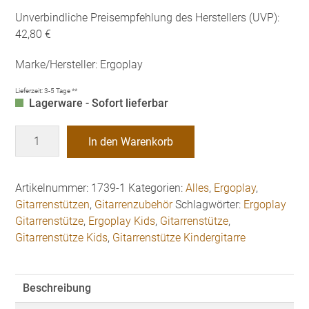
Unverbindliche Preisempfehlung des Herstellers (UVP):
42,80 €
Marke/Hersteller: Ergoplay
Lieferzeit:
3-5 Tage **
Lagerware - Sofort lieferbar
Ergoplay
In den Warenkorb
Gitarrenstütze
PROFESSIONAL
Kids
Artikelnummer:
1739-1
Kategorien:
Alles
,
Ergoplay
,
Menge
Gitarrenstützen
,
Gitarrenzubehör
Schlagwörter:
Ergoplay
Gitarrenstütze
,
Ergoplay Kids
,
Gitarrenstütze
,
Gitarrenstütze Kids
,
Gitarrenstütze Kindergitarre
Beschreibung