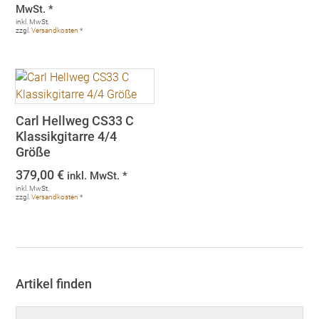
Preis
Preis
MwSt. *
war:
ist:
inkl. MwSt.
zzgl.
Versandkosten
*
648,00 €
579,00 €.
Carl Hellweg CS33 C
Klassikgitarre 4/4
Größe
379,00
€
inkl. MwSt. *
inkl. MwSt.
zzgl.
Versandkosten
*
Artikel finden
Suchen