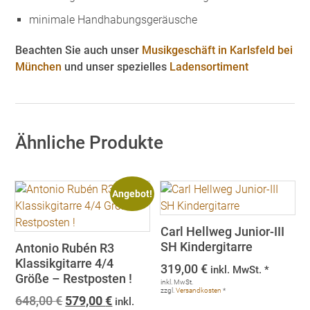
minimale Handhabungsgeräusche
Beachten Sie auch unser
Musikgeschäft in Karlsfeld bei
München
und unser spezielles
Ladensortiment
Ähnliche Produkte
Angebot!
Carl Hellweg Junior-III
SH Kindergitarre
Antonio Rubén R3
Klassikgitarre 4/4
319,00
€
inkl. MwSt. *
Größe – Restposten !
inkl. MwSt.
zzgl.
Versandkosten
*
Ursprünglicher
Aktueller
648,00
€
579,00
€
inkl.