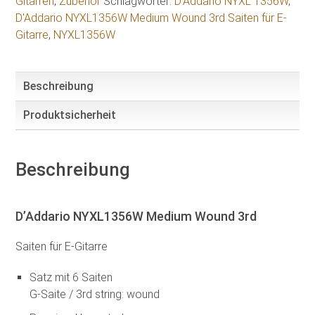
Gitarren
,
Zubehör
Schlagwörter:
D'Addario NYXL 1356W
,
für
D'Addario NYXL1356W Medium Wound 3rd Saiten für E-
E-
Gitarre
,
NYXL1356W
Gitarre
Menge
Beschreibung
Produktsicherheit
Beschreibung
D’Addario NYXL1356W Medium Wound 3rd
Saiten für E-Gitarre
Satz mit 6 Saiten
G-Saite / 3rd string: wound