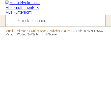
Suchen
nach:
Musik Heckmann
»
Online Shop
»
Zubehör
»
Saiten
»
D’Addario NYXL1356W
Medium Wound 3rd Saiten für E-Gitarre