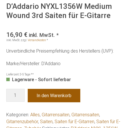
D’Addario NYXL1356W Medium
Wound 3rd Saiten für E-Gitarre
16,90
€
inkl. MwSt. *
inkl. MwSt.
zzgl.
Versandkosten
*
Unverbindliche Preisempfehlung des Herstellers (UVP):
Marke/Hersteller: D’Addario
Lieferzeit:
3-5 Tage **
Lagerware - Sofort lieferbar
D'Addario
In den Warenkorb
NYXL1356W
Medium
Wound
Kategorien:
Alles
,
Gitarrensaiten
,
Gitarrensaiten
,
3rd
Gitarrenzubehör
,
Saiten
,
Saiten für E-Gitarren
,
Saiten für E-
Saiten