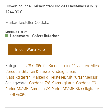
Unverbindliche Preisempfehlung des Herstellers (UVP):
1244,00 €
Marke/Hersteller: Cordoba
Lieferzeit:
3-5 Tage **
Lagerware - Sofort lieferbar
Cordoba
In den Warenkorb
C9
Parlor
CD/MH
Kategorien:
7/8 Größe für Kinder ab ca. 11 Jahren
,
Alles
,
Klassikgitarre
Cordoba
,
Gitarren & Bässe
,
Kindergitarren
,
in
Klassikgitarren
,
Marken & Hersteller
,
Mit kurzer Mensur
7/8
Schlagwörter:
Cordoba 7/8 Klassikgitarre
,
Cordoba C9
Größe
Parlor CD/MH
,
Cordoba C9 Parlor CD/MH Klassikgitarre
Menge
in 7/8 Größe