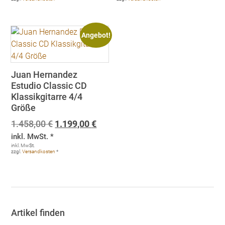
Angebot!
Juan Hernandez
Estudio Classic CD
Klassikgitarre 4/4
Größe
Ursprünglicher
Aktueller
1.458,00
€
1.199,00
€
Preis
Preis
inkl. MwSt. *
war:
ist:
inkl. MwSt.
zzgl.
Versandkosten
*
1.458,00 €
1.199,00 €.
Artikel finden