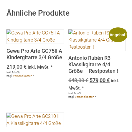
Ähnliche Produkte
Angebot!
Gewa Pro Arte GC75II A
Kindergitarre 3/4 Größe
Antonio Rubén R3
Klassikgitarre 4/4
219,00
€
inkl. MwSt. *
Größe – Restposten !
inkl. MwSt.
zzgl.
Versandkosten
*
Ursprünglicher
Aktueller
648,00
€
579,00
€
inkl.
Preis
Preis
MwSt. *
war:
ist:
inkl. MwSt.
zzgl.
Versandkosten
*
648,00 €
579,00 €.