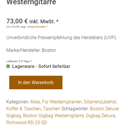
Westerngitarre
73,00
€
inkl. MwSt. *
inkl. MwSt.
zzgl.
Versandkosten
*
Unverbindliche Preisempfehlung des Herstellers (UVP):
Marke/Hersteller: Boston
Lieferzeit:
3-5 Tage **
Lagerware - Sofort lieferbar
Boston
In den Warenkorb
Richwood
Deluxe
Gigbag
Kategorien:
Alles
,
Für Westerngitarren
,
Gitarrenzubehör
,
Westerngitarre
Koffer & Taschen
,
Taschen
Schlagwörter:
Boston Deluxe
Menge
Gigbag
,
Boston Gigbag Westerngitarre
,
Gigbag Deluxe
,
Richwood RD-25-SD