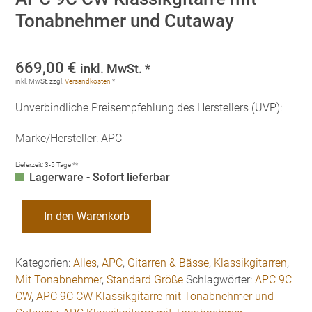
Tonabnehmer und Cutaway
669,00
€
inkl. MwSt. *
inkl. MwSt.
zzgl.
Versandkosten
*
Unverbindliche Preisempfehlung des Herstellers (UVP):
Marke/Hersteller: APC
Lieferzeit:
3-5 Tage **
Lagerware - Sofort lieferbar
APC
In den Warenkorb
9C
CW
Klassikgitarre
Kategorien:
Alles
,
APC
,
Gitarren & Bässe
,
Klassikgitarren
,
mit
Mit Tonabnehmer
,
Standard Größe
Schlagwörter:
APC 9C
Tonabnehmer
CW
,
APC 9C CW Klassikgitarre mit Tonabnehmer und
und