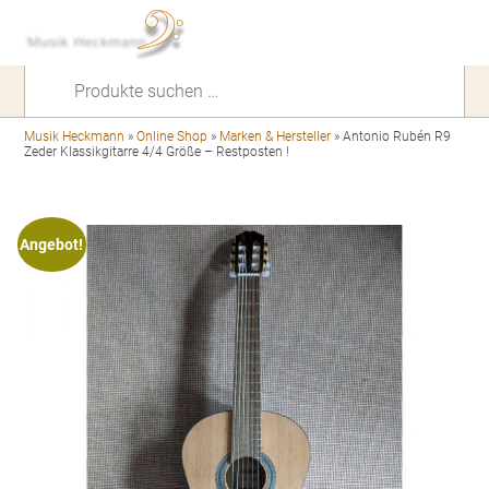
Suchen
nach:
Musik Heckmann
»
Online Shop
»
Marken & Hersteller
»
Antonio Rubén R9
Zeder Klassikgitarre 4/4 Größe – Restposten !
Angebot!