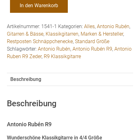
Antonio
In den Warenkorb
Rubén
R9
Zeder
Artikelnummer:
1541-1
Kategorien:
Alles
,
Antonio Rubén
,
Klassikgitarre
Gitarren & Bässe
,
Klassikgitarren
,
Marken & Hersteller
,
4/4
Restposten Schnäppchenecke
,
Standard Größe
Größe
Schlagwörter:
Antonio Rubén
,
Antonio Rubén R9
,
Antonio
-
Ruben R9 Zeder
,
R9 Klassikgitarre
Restposten
!
Menge
Beschreibung
Beschreibung
Antonio Rubén R9
Wunderschöne Klassikgitarre in 4/4 Größe