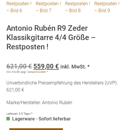
Antonio Rubén R9 Zeder
Klassikgitarre 4/4 Größe –
Restposten !
Ursprünglicher
Aktueller
621,00
€
559,00
€
inkl. MwSt. *
Preis
Preis
inkl. MwSt.
zzgl.
Versandkosten
*
war:
ist:
Unverbindliche Preisempfehlung des Herstellers (UVP):
621,00 €
559,00 €.
621,00 €
Marke/Hersteller: Antonio Rubén
Lieferzeit:
3-5 Tage **
Lagerware - Sofort lieferbar