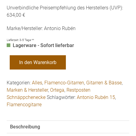
war:
ist:
Unverbindliche Preisempfehlung des Herstellers (UVP):
634,00 €
539,00 €.
634,00 €
Marke/Hersteller: Antonio Rubén
Lieferzeit:
3-5 Tage **
Lagerware - Sofort lieferbar
Antonio
In den Warenkorb
Rubén
15
Flamenco-
Kategorien:
Alles
,
Flamenco-Gitarren
,
Gitarren & Bässe
,
Gitarre
Marken & Hersteller
,
Ortega
,
Restposten
-
Schnäppchenecke
Schlagwörter:
Antonio Rubén 15
,
Restposten!
Flamencogitarre
Menge
Beschreibung