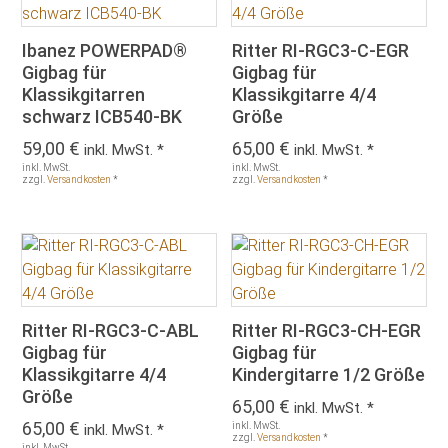
Ibanez POWERPAD®
Ritter RI-RGC3-C-EGR
Gigbag für
Gigbag für
Klassikgitarren
Klassikgitarre 4/4
schwarz ICB540-BK
Größe
59,00
€
65,00
€
inkl. MwSt. *
inkl. MwSt. *
inkl. MwSt.
inkl. MwSt.
zzgl.
Versandkosten
*
zzgl.
Versandkosten
*
Ritter RI-RGC3-C-ABL
Ritter RI-RGC3-CH-EGR
Gigbag für
Gigbag für
Klassikgitarre 4/4
Kindergitarre 1/2 Größe
Größe
65,00
€
inkl. MwSt. *
65,00
€
inkl. MwSt.
inkl. MwSt. *
zzgl.
Versandkosten
*
inkl. MwSt.